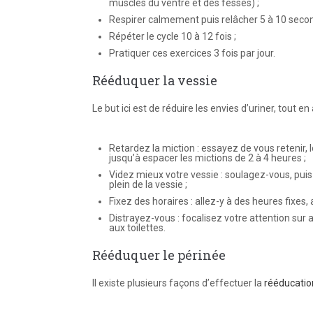
muscles du ventre et des fesses) ;
Respirer calmement puis relâcher 5 à 10 secon
Répéter le cycle 10 à 12 fois ;
Pratiquer ces exercices 3 fois par jour.
Rééduquer la vessie
Le but ici est de réduire les envies d’uriner, tout e
Retardez la miction : essayez de vous retenir, 
jusqu’à espacer les mictions de 2 à 4 heures ;
Videz mieux votre vessie : soulagez-vous, puis 
plein de la vessie ;
Fixez des horaires : allez-y à des heures fixes, a
Distrayez-vous : focalisez votre attention sur 
aux toilettes.
Rééduquer le périnée
Il existe plusieurs façons d’effectuer la
rééducation