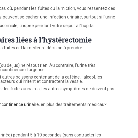
cas où, pendant les fuites ou la miction, vous ressentez des
peuvent se cacher une infection urinaire, surtout si l’urine
socomiale
, chopée pendant votre séjour à l’hôpital.
aires liées à l’hystérectomie
es fuites est la meilleure décision à prendre.
ou de jus) ne résout rien. Au contraire, l’urine très
 incontinence d’urgence.
et autres boissons contenant de la caféine, l’alcool, les
facteurs qui irritent et contractent la vessie.
aiter les fuites urinaires, les autres symptômes ne doivent pas
incontinence urinaire
, en plus des traitements médicaux.
érinée) pendant 5 à 10 secondes (sans contracter les