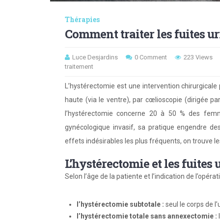
Thérapies
Comment traiter les fuites ur
Luce Desjardins
0 Comment
223 Views
traitement
L’hystérectomie est une intervention chirurgical
haute (via le ventre), par cœlioscopie (dirigée pa
l’hystérectomie concerne 20 à 50 % des femm
gynécologique invasif, sa pratique engendre d
effets indésirables les plus fréquents, on trouve les
L’hystérectomie et les fuites 
Selon l’âge de la patiente et l’indication de l’opérat
l’hystérectomie subtotale :
seul le corps de l’
l’hystérectomie totale sans annexectomie :
l