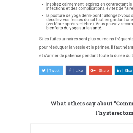
inspirez calmement, expirez en contractant le
infections et des complications, évitez de faire
la posture de yoga demi-pont : allongez-vous sur
décollez vos fesses du sol tout en gardant un
(vertèbre après vertèbre). Vous pouvez recomme
bienfaits du yoga sur la santé
.
Si les fuites urinaires sont plus ou moins fréquente
pour rééduquer la vessie et le périnée. Il faut né
et s’armer de patience pendant toute la durée du 
Tweet
Like
Share
Shar
What others say about “
Commen
l’hystérectom