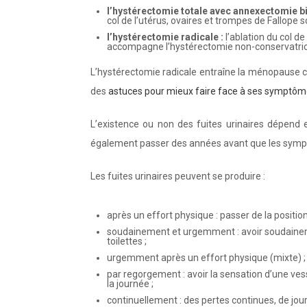
l’hystérectomie totale avec annexectomie b
col de l’utérus, ovaires et trompes de Fallope s
l’hystérectomie radicale :
l’ablation du col d
accompagne l’hystérectomie non-conservatric
L’hystérectomie radicale entraîne la ménopause ch
des
astuces pour mieux faire face à ses symptô
L’existence ou non des fuites urinaires dépend e
également passer des années avant que les symp
Les fuites urinaires peuvent se produire :
après un effort physique : passer de la positio
soudainement et urgemment : avoir soudainemen
toilettes ;
urgemment après un effort physique (mixte) ;
par regorgement : avoir la sensation d’une ves
la journée ;
continuellement : des pertes continues, de jo