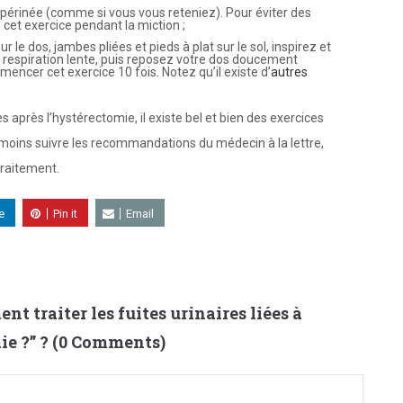
 périnée (comme si vous vous reteniez). Pour éviter des
 cet exercice pendant la miction ;
 le dos, jambes pliées et pieds à plat sur le sol, inspirez et
e respiration lente, puis reposez votre dos doucement
ncer cet exercice 10 fois. Notez qu’il existe d’
autres
s après l’hystérectomie, il existe bel et bien des exercices
anmoins suivre les recommandations du médecin à la lettre,
traitement.
e
Pin it
Email
t traiter les fuites urinaires liées à
ie ?
” ? (0 Comments)