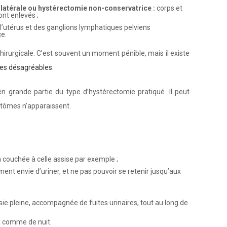
ilatérale ou hystérectomie non-conservatrice :
corps et
ont enlevés ;
e l’utérus et des ganglions lymphatiques pelviens
e.
irurgicale. C’est souvent un moment pénible, mais il existe
mes désagréables
.
n grande partie du type d’hystérectomie pratiqué. Il peut
tômes n’apparaissent.
n couchée à celle assise par exemple ;
t envie d’uriner, et ne pas pouvoir se retenir jusqu’aux
sie pleine, accompagnée de fuites urinaires, tout au long de
ur comme de nuit.