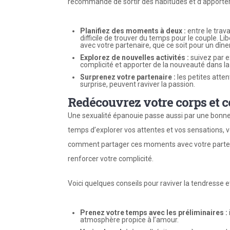
recommandé de sortir des habitudes et d’apporter 
Planifie
z
des moments à deux :
entre le trava
difficile de trouver du temps pour le couple. L
avec votre partenaire, que ce soit pour un d
Explore
z
de nouvelles activités :
suivez par e
complicité et apporter de la nouveauté dans la re
Surpren
ez votre
partenaire :
les petites att
surprise, peuvent raviver la passion.
Redécouvrez votre corps et ce
Une sexualité épanouie passe aussi par une bonne 
temps d’explorer vos attentes et vos sensations, 
comment partager ces moments avec votre partenai
renforcer votre complicité.
Voici quelques conseils pour raviver la tendresse et
Prene
z votre
temps
avec les
préliminaires :
atmosphère propice à l’amour.