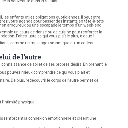
de la nouveauté dans la relation.
il, les enfants et les obligations quotidiennes, il peut être
ibérez votre agenda pour passer des instants en tête-à-tête
îner en amoureux ou une escapade le temps d’un week-end.
xemple un cours de danse ou de cuisine pour renforcer la
lation. Faites juste ce qui vous plaît le plus, à deux !
entions, comme un message romantique ou un cadeau
lui de l’autre
connaissance de soi et de ses propres désirs. En prenant le
vous pouvez mieux comprendre ce qui vous plaît et
re. De plus, redécouvrir le corps de l’autre permet de
 l’intimité physique :
ils renforcent la connexion émotionnelle et créent une