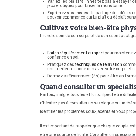
Varie
z
les plaisirs :
n’hésitez pas à essayer de
jeux érotiques pour briser la monotonie.
Exprime
z vos
envie
s :
le partage des désirs e
pouvoir exprimer ce qui lui plaît ou déplaît sa
Cultivez votre bien-être phy
Prendre soin de son corps et de son esprit peut gr
Faites régulièrement du sport
pour maintenir v
confiance en soi.
Pratiquez des
techniques de relaxation
comme l
une meilleure connexion avec votre corps et ce
Dormez suffisamment (8h) pour être en forme 
Quand consulter un spécialis
Parfois, malgré tous les efforts, il peut être diffic
n’hésitez pas à consulter un sexologue ou un thér
identifier les problèmes sous-jacents et vous pro
Il est important de rappeler que chaque couple est
être une source de honte. Consulter un spécialiste