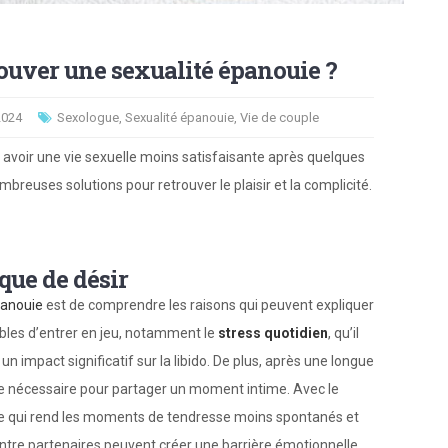
ouver une sexualité épanouie ?
2024
Sexologue
,
Sexualité épanouie
,
Vie de couple
t avoir une vie sexuelle moins satisfaisante après quelques
breuses solutions pour retrouver le plaisir et la complicité.
que de désir
panouie
est de comprendre les raisons qui peuvent expliquer
tibles d’entrer en jeu, notamment le
stress quotidien
, qu’il
ir un impact significatif sur la libido. De plus, après une longue
ergie nécessaire pour partager un moment intime. Avec le
n, ce qui rend les moments de tendresse moins spontanés et
 entre partenaires peuvent créer une barrière émotionnelle,