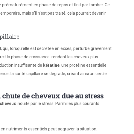
re prématurément en phase de repos et finit par tomber. Ce
oraire, mais s’il n’est pas traité, cela pourrait devenir
pillaire
l
, qui, lorsqu’elle est sécrétée en excès, perturbe gravement
cit la phase de croissance, rendant les cheveux plus
oduction insuffisante de
kératine
, une protéine essentielle
ce, la santé capillaire se dégrade, créant ainsi un cercle
a chute de cheveux due au stress
 cheveux
induite par le stress. Parmi les plus courants
t en nutriments essentiels peut aggraver la situation.