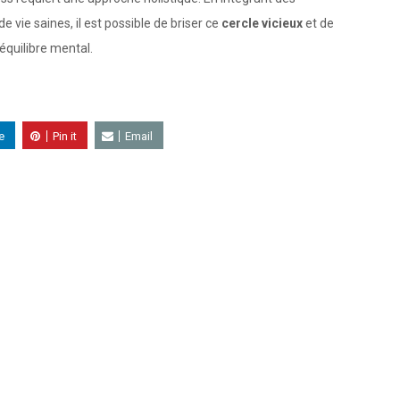
 vie saines, il est possible de briser ce
cercle vicieux
et de
équilibre mental.
e
Pin it
Email