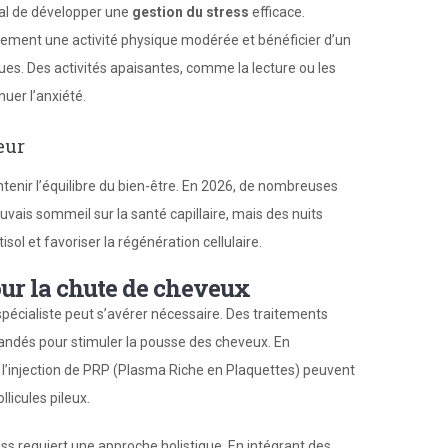
tal de développer une
gestion du stress
efficace.
èrement une activité physique modérée et bénéficier d’un
ques. Des activités apaisantes, comme la lecture ou les
uer l’anxiété.
eur
tenir l’équilibre du bien-être. En 2026, de nombreuses
ais sommeil sur la santé capillaire, mais des nuits
isol et favoriser la régénération cellulaire.
ur la chute de cheveux
 spécialiste peut s’avérer nécessaire. Des traitements
dés pour stimuler la pousse des cheveux. En
’injection de PRP (Plasma Riche en Plaquettes) peuvent
llicules pileux.
ss requiert une approche holistique. En intégrant des