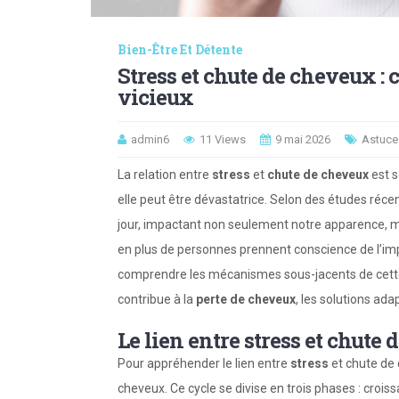
Bien-Être Et Détente
Stress et chute de cheveux : 
vicieux
admin6
11 Views
9 mai 2026
Astuce
La relation entre
stress
et
chute de cheveux
est s
elle peut être dévastatrice. Selon des études réce
jour, impactant non seulement notre apparence, ma
en plus de personnes prennent conscience de l’impor
comprendre les mécanismes sous-jacents de cette 
contribue à la
perte de cheveux
, les solutions ad
Le lien entre stress et chute
Pour appréhender le lien entre
stress
et chute de 
cheveux. Ce cycle se divise en trois phases : croissa