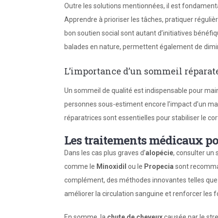
Outre les solutions mentionnées, il est fondamen
Apprendre à prioriser les tâches, pratiquer réguli
bon soutien social sont autant d’initiatives bénéfi
balades en nature, permettent également de dimin
L’importance d’un sommeil réparat
Un sommeil de qualité est indispensable pour main
personnes sous-estiment encore l’impact d’un mauv
réparatrices sont essentielles pour stabiliser le cort
Les traitements médicaux po
Dans les cas plus graves d’
alopécie
, consulter un
comme le
Minoxidil
ou le
Propecia
sont recomman
complément, des méthodes innovantes telles que l
améliorer la circulation sanguine et renforcer les fo
En somme, la
chute de cheveux
causée par le stre