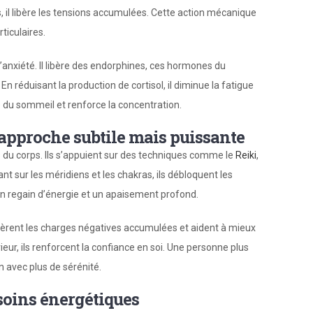
s, il libère les tensions accumulées. Cette action mécanique
ticulaires.
l’anxiété. Il libère des endorphines, ces hormones du
n réduisant la production de cortisol, il diminue la fatigue
é du sommeil et renforce la concentration.
 approche subtile mais puissante
es du corps. Ils s’appuient sur des techniques comme le
Reiki
,
t sur les méridiens et les chakras, ils débloquent les
un regain d’énergie et un apaisement profond.
 libèrent les charges négatives accumulées et aident à mieux
rieur, ils renforcent la confiance en soi. Une personne plus
n avec plus de sérénité.
 soins énergétiques