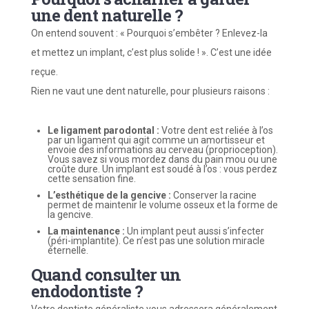
une dent naturelle ?
On entend souvent : « Pourquoi s’embêter ? Enlevez-la
et mettez un implant, c’est plus solide ! ». C’est une idée
reçue.
Rien ne vaut une dent naturelle, pour plusieurs raisons :
Le ligament parodontal :
Votre dent est reliée à l’os
par un ligament qui agit comme un amortisseur et
envoie des informations au cerveau (proprioception).
Vous savez si vous mordez dans du pain mou ou une
croûte dure. Un implant est soudé à l’os : vous perdez
cette sensation fine.
L’esthétique de la gencive :
Conserver la racine
permet de maintenir le volume osseux et la forme de
la gencive.
La maintenance :
Un implant peut aussi s’infecter
(péri-implantite). Ce n’est pas une solution miracle
éternelle.
Quand consulter un
endodontiste ?
Votre dentiste généraliste vous adressera généralement