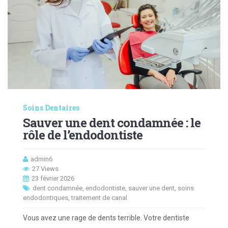
Soins Dentaires
Sauver une dent condamnée : le
rôle de l’endodontiste
admin6
27 Views
23 février 2026
dent condamnée
,
endodontiste
,
sauver une dent
,
soins
endodontiques
,
traitement de canal
Vous avez une rage de dents terrible. Votre dentiste