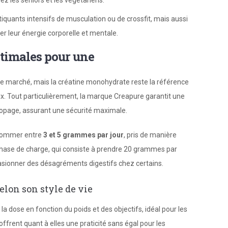
z les seniors et les végétariens.
iquants intensifs de musculation ou de crossfit, mais aussi
ser leur énergie corporelle et mentale.
ptimales pour une
 le marché, mais la créatine monohydrate reste la référence
ix. Tout particulièrement, la marque Creapure garantit une
idopage, assurant une sécurité maximale.
nsommer entre
3 et 5 grammes par jour
, pris de manière
phase de charge, qui consiste à prendre 20 grammes par
ccasionner des désagréments digestifs chez certains.
elon son style de vie
 dose en fonction du poids et des objectifs, idéal pour les
 offrent quant à elles une praticité sans égal pour les