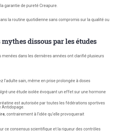
a garantie de pureté Creapure.
ne dans la routine quotidienne sans compromis sur la qualité ou
s mythes dissous par les études
 menées dans les dernières années ont clarifié plusieurs
z l’adulte sain, même en prise prolongée à doses
gré une étude isolée évoquant un effet sur une hormone
 créatine est autorisée par toutes les fédérations sportives
e Antidopage.
ire
, contrairement à l’idée qu’elle provoquerait
ur ce consensus scientifique et la rigueur des contrôles