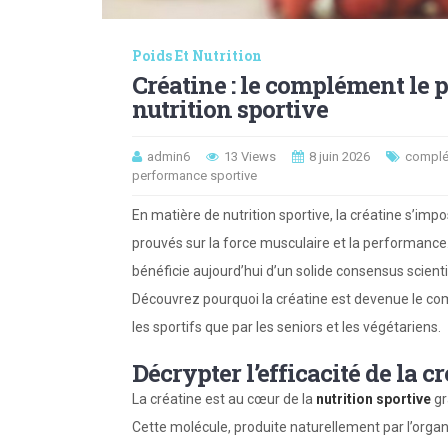
Poids Et Nutrition
Créatine : le complément le pl
nutrition sportive
admin6
13 Views
8 juin 2026
complé
performance sportive
En matière de nutrition sportive, la créatine s’im
prouvés sur la force musculaire et la performanc
bénéficie aujourd’hui d’un solide consensus scienti
Découvrez pourquoi la créatine est devenue le co
les sportifs que par les seniors et les végétariens.
Décrypter l’efficacité de la c
La créatine est au cœur de la
nutrition sportive
gr
Cette molécule, produite naturellement par l’organi