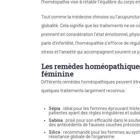
l’homéopathie vise à rétablir l’équilibre du corps e
Tout comme la médecine chinoise ou l’acupuncture
globalité. Cela signifie que les traitements ne se
prennent en considération l’état émotionnel, physi
parle d’infertilité, l’homéopathie s’efforce de rég
stress et l’anxiété qui accompagnent souvent ce p
Les remèdes homéopathiques e
féminine
Différents remèdes homéopathiques peuvent être
quelques traitements largement reconnus :
Sépia
: idéal pour les femmes éprouvant trist
patientes ayant des règles irrégulières et subis
Sabina
: prisé pour son efficacité dans le sou
des antécédents de fausses couches précoce
Silice
: recommandé pour les femmes au système 
résistance globale de l’organisme.