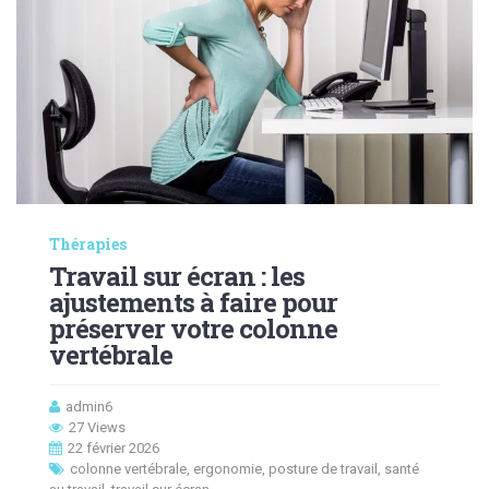
Thérapies
Travail sur écran : les
ajustements à faire pour
préserver votre colonne
vertébrale
admin6
27 Views
22 février 2026
colonne vertébrale
,
ergonomie
,
posture de travail
,
santé