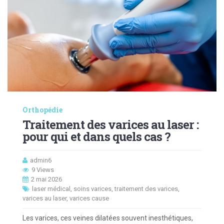
Orthopédie
Traitement des varices au laser :
pour qui et dans quels cas ?
admin6
9 Views
2 mai 2026
laser médical
,
soins varices
,
traitement des varices
,
varices au laser
,
varices cause
Les varices, ces veines dilatées souvent inesthétiques,