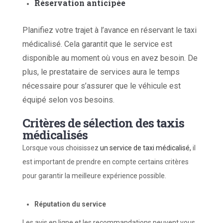
Réservation
a
nticipée
Planifiez votre trajet à l’avance en réservant le taxi
médicalisé. Cela garantit que le service est
disponible au moment où vous en avez besoin.
De
plus, le
prestataire de services
aura
le temps
nécessaire pour s’assurer que le véhicule est
équipé selon vos besoins.
Critères de
s
élection des
t
axis
m
édicalisés
Lorsque vous choisissez
un service de taxi médicalisé,
il
est important de prendre en compte certains critères
pour garantir la meilleure expérience possible.
Réputation du
s
ervice
Les avis en ligne et les recommandations peuvent vous