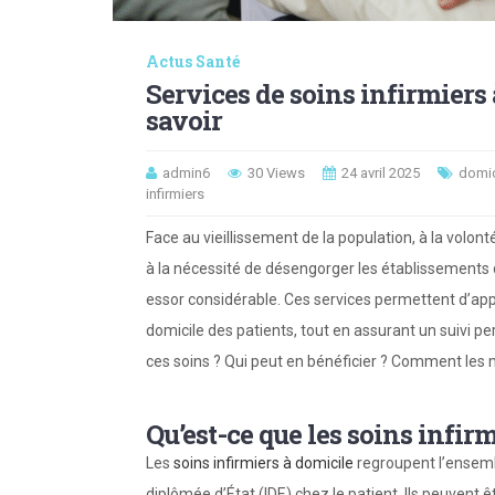
Actus Santé
Services de soins infirmiers 
savoir
admin6
30 Views
24 avril 2025
domic
infirmiers
Face au vieillissement de la population, à la volont
à la nécessité de désengorger les établissements d
essor considérable. Ces services permettent d’a
domicile des patients, tout en assurant un suivi 
ces soins ? Qui peut en bénéficier ? Comment les m
Qu’est-ce que les soins infir
Les
soins infirmiers à domicile
regroupent l’ensemb
diplômée d’État (IDE) chez le patient. Ils peuvent ê