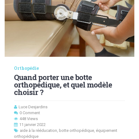
Orthopédie
Quand porter une botte
orthopédique, et quel modèle
choisir ?
Luce Desjardins
0 Comment
448 Views
11 janvier 2022
aide à la rééducation
,
botte orthopédique
,
équipement
orthopédique