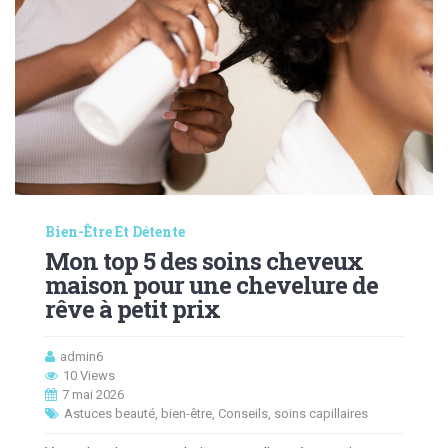
Bien-Être Et Détente
Mon top 5 des soins cheveux
maison pour une chevelure de
rêve à petit prix
admin6
10 Views
7 mai 2026
Astuces beauté
,
bien-être
,
Conseils
,
soins capillaires