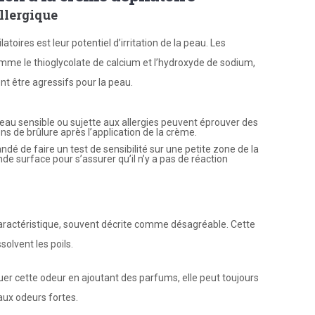
allergique
oires est leur potentiel d’irritation de la peau. Les
me le thioglycolate de calcium et l’hydroxyde de sodium,
nt être agressifs pour la peau.
eau sensible ou sujette aux allergies peuvent éprouver des
 de brûlure après l’application de la crème.
dé de faire un test de sensibilité sur une petite zone de la
nde surface pour s’assurer qu’il n’y a pas de réaction
aractéristique, souvent décrite comme désagréable. Cette
solvent les poils.
uer cette odeur en ajoutant des parfums, elle peut toujours
aux odeurs fortes.