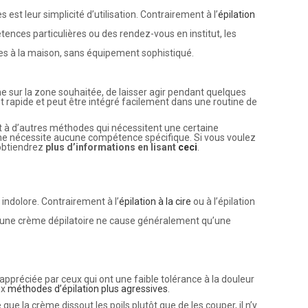
est leur simplicité d’utilisation. Contrairement à l’
épilation
tences particulières ou des rendez-vous en institut, les
ées à la maison, sans équipement sophistiqué.
rème sur la zone souhaitée, de laisser agir pendant quelques
st rapide et peut être intégré facilement dans une routine de
 à d’autres méthodes qui nécessitent une certaine
re ne nécessite aucune compétence spécifique.
Si vous voulez
 obtiendrez
plus d’informations en lisant
ceci
.
 indolore. Contrairement à l’
épilation à la cire
ou à l’épilation
on d’une crème dépilatoire ne cause généralement qu’une
ppréciée par ceux qui ont une faible tolérance à la douleur
ux
méthodes d’épilation plus agressives
.
que la crème dissout les poils plutôt que de les couper, il n’y