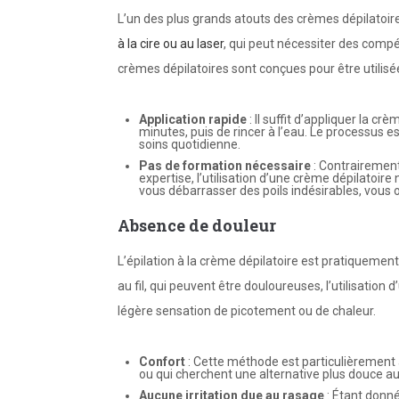
L’un des plus grands atouts des crèmes dépilatoires 
à la cire ou au laser
, qui peut nécessiter des compé
crèmes dépilatoires sont conçues pour être utilis
Application rapide
: Il suffit d’appliquer la c
minutes, puis de rincer à l’eau. Le processus e
soins quotidienne.
Pas de formation nécessaire
: Contrairement
expertise, l’utilisation d’une crème dépilatoi
vous débarrasser
des poils indésirables
, vous
Absence de douleur
L’épilation à la crème dépilatoire est pratiquement
au fil, qui peuvent être douloureuses, l’utilisati
légère sensation de picotement ou de chaleur.
Confort
: Cette méthode est particulièrement a
ou qui cherchent une alternative plus douce a
Aucune irritation due au rasage
: Étant donné 