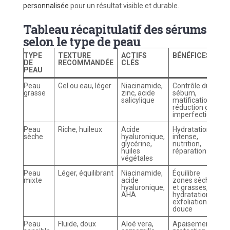
personnalisée
pour un résultat visible et durable.
Tableau récapitulatif des sérums
selon le type de peau
TYPE
TEXTURE
ACTIFS
BÉNÉFICES
DE
RECOMMANDÉE
CLÉS
PEAU
Peau
Gel ou eau, léger
Niacinamide,
Contrôle du
grasse
zinc, acide
sébum,
salicylique
matification,
réduction des
imperfections
Peau
Riche, huileux
Acide
Hydratation
sèche
hyaluronique,
intense,
glycérine,
nutrition,
huiles
réparation
végétales
Peau
Léger, équilibrant
Niacinamide,
Équilibre
mixte
acide
zones sèches
hyaluronique,
et grasses,
AHA
hydratation,
exfoliation
douce
Peau
Fluide, doux
Aloé vera,
Apaisement,