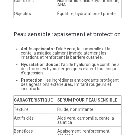
Actifs clés
Niacinamide, acide hyaluronique,
AHA
Objectifs
Équilibre, hydratation et pureté
Peau sensible : apaisement et protection
Actifs apaisants :
l’
aloé vera
, la camomille et la
centella asiatica calment immédiatement les
irritations et renforcent la barrière cutanée.
Hydratation douce :
l’acide hyaluronique combiné à
des formules hypoallergéniques évitent tout risque
d’agression.
Protection :
les ingrédients antioxydants protègent
des agressions extérieures, limitant rougeurs et
inconforts.
CARACTÉRISTIQUE
SÉRUM POUR PEAU SENSIBLE
Texture
Fluide, non irritante
Actifs clés
Aloé vera, camomille, centella
asiatica
Bénéfices
Apaisement, renforcement,