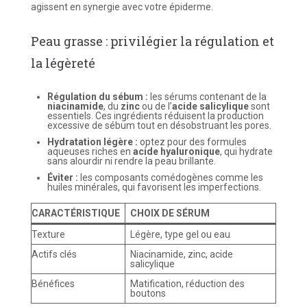
agissent en synergie avec votre épiderme.
Peau grasse : privilégier la régulation et
la légèreté
Régulation du sébum :
les sérums contenant de la
niacinamide
, du
zinc
ou de l’
acide salicylique
sont
essentiels. Ces ingrédients réduisent la production
excessive de sébum tout en désobstruant les pores.
Hydratation légère :
optez pour des formules
aqueuses riches en
acide hyaluronique
, qui hydrate
sans alourdir ni rendre la peau brillante.
Éviter :
les composants comédogènes comme les
huiles minérales, qui favorisent les imperfections.
CARACTÉRISTIQUE
CHOIX DE SÉRUM
Texture
Légère, type gel ou eau
Actifs clés
Niacinamide, zinc, acide
salicylique
Bénéfices
Matification, réduction des
boutons