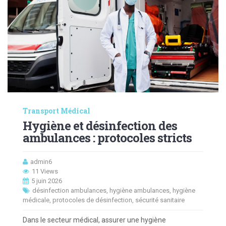
Transport Médical
Hygiène et désinfection des
ambulances : protocoles stricts
admin6
11 Views
5 juin 2026
désinfection ambulances
,
hygiène ambulances
,
hygiène
médicale
,
protocoles de désinfection
,
sécurité sanitaire
Dans le secteur médical, assurer une hygiène