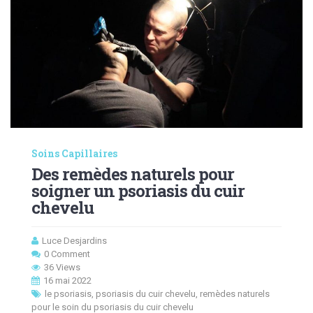
Soins Capillaires
Des remèdes naturels pour
soigner un psoriasis du cuir
chevelu
Luce Desjardins
0 Comment
36 Views
16 mai 2022
le psoriasis
,
psoriasis du cuir chevelu
,
remèdes naturels
pour le soin du psoriasis du cuir chevelu