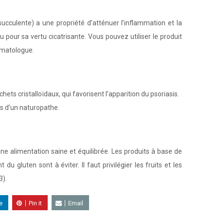
cculente) a une propriété d’atténuer l’inflammation et la
our sa vertu cicatrisante. Vous pouvez utiliser le produit
rmatologue.
ets cristalloïdaux, qui favorisent l’apparition du psoriasis.
is d’un naturopathe.
ne alimentation saine et équilibrée. Les produits à base de
 du gluten sont à éviter. Il faut privilégier les fruits et les
3).
e
Pin it
Email