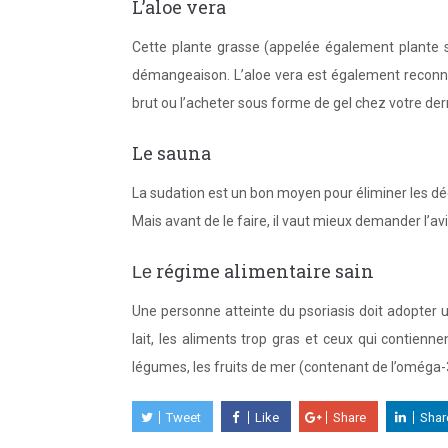
L’aloe vera
Cette plante grasse (appelée également plante su
démangeaison. L’aloe vera est également reconnu p
brut ou l’acheter sous forme de gel chez votre de
Le sauna
La sudation est un bon moyen pour éliminer les déch
Mais avant de le faire, il vaut mieux demander l’av
régime alimentaire sain
Le
Une personne atteinte du psoriasis doit adopter u
lait, les aliments trop gras et ceux qui contiennent
légumes, les fruits de mer (contenant de l’oméga-
Tweet
Like
Share
Shar