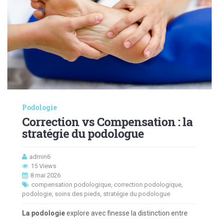
Podologie
Correction vs Compensation : la
stratégie du podologue
admin6
15 Views
8 mai 2026
compensation podologique
,
correction podologique
,
podologie
,
soins des pieds
,
stratégie du podologue
La podologie
explore avec finesse la distinction entre