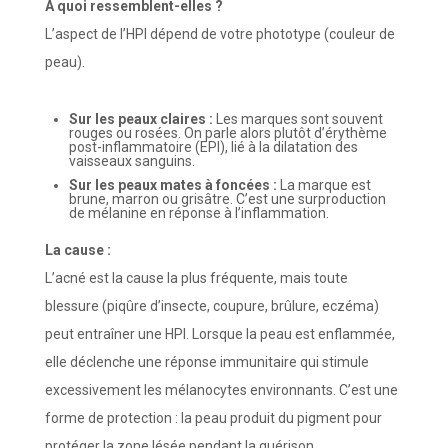
À quoi ressemblent-elles ?
L’aspect de l’HPI dépend de votre phototype (couleur de
peau).
Sur les peaux claires :
Les marques sont souvent
rouges ou rosées. On parle alors plutôt d’érythème
post-inflammatoire (EPI), lié à la dilatation des
vaisseaux sanguins.
Sur les peaux mates à foncées :
La marque est
brune, marron ou grisâtre. C’est une surproduction
de mélanine en réponse à l’inflammation.
La cause :
L’acné est la cause la plus fréquente, mais toute
blessure (piqûre d’insecte, coupure, brûlure, eczéma)
peut entraîner une HPI. Lorsque la peau est enflammée,
elle déclenche une réponse immunitaire qui stimule
excessivement les mélanocytes environnants. C’est une
forme de protection : la peau produit du pigment pour
protéger la zone lésée pendant la guérison.