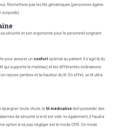
uleux. N’omettons pas les lits gériatriques (personnes âgées
n surpoids).
aine
, sa sécurité et son ergonomie pour le personnel soignant.
te pour assurer un
confort
optimal au patient. Il s’agit là du
t qui supporte le matelas) et les différentes inclinaisons
un repose-jambes et la hauteur du lit. En effet, un lit ultra
ui épargner toute chute, le
lit médicalisé
doit posséder des
armes de sécurité si le lit est vide. Ici également, il faudra
 Une option à ne pas négliger est le mode CPR. Ce mode