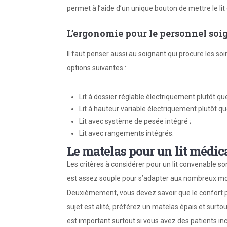
permet à l’aide d’un unique bouton de mettre le lit
L’ergonomie pour le personnel soi
Il faut penser aussi au soignant qui procure les so
options suivantes :
Lit à dossier réglable électriquement plutôt q
Lit à hauteur variable électriquement plutôt 
Lit avec système de pesée intégré ;
Lit avec rangements intégrés.
Le matelas pour un lit médic
Les critères à considérer pour un lit convenable son
est assez souple pour s’adapter aux nombreux m
Deuxièmement, vous devez savoir que le confort pa
sujet est alité, préférez un matelas épais et surtou
est important surtout si vous avez des patients in