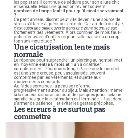
les pop stars, il continue de séduire pour son allure chic
et sensuelle. Mais une question revient souvent :
combien de temps faut-il pour qu’il cicatrise vraiment
?
Ce petit anneau discret peut vite devenir une source de
stress s’il tarde à guérir ou s’infecte. Car au-delà du style,
c’est aussi une plaie ouverte dans une zone soumise aux
frottements des vêtements
. Alors combien de mois faut-il
patienter avant d’enfiler un jean taille basse ou un crop
top sans inquiétude ?
Une cicatrisation lente mais
normale
La réponse peut surprendre : un piercing au nombril met
en moyenne
entre 6 mois et 1 an
à cicatriser
complètement. Pourquoi si long ? Parce que le nombril
est une zone creuse, peu vascularisée, souvent
comprimée par les vêtements, et sujette aux
mouvements constants.
Au fil des semaines, la peau se referme
progressivement autour du bijou. Mais attention : même
si la douleur disparaît au bout de quelques jours, cela ne
signifie pas que la cicatrisation est terminée. Il faut donc
s’armer de patience… et éviter les gestes précipités.
Les erreurs à ne surtout pas
commettre