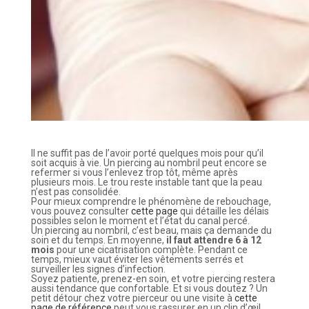
Il ne suffit pas de l’avoir porté quelques mois pour qu’il
soit acquis à vie. Un piercing au nombril peut encore se
refermer si vous l’enlevez trop tôt, même après
plusieurs mois. Le trou reste instable tant que la peau
n’est pas consolidée.
Pour mieux comprendre le phénomène de rebouchage,
vous pouvez consulter
cette page
qui détaille les délais
possibles selon le moment et l’état du canal percé.
Un piercing au nombril, c’est beau, mais ça demande du
soin et du temps. En moyenne,
il faut attendre 6 à 12
mois
pour une cicatrisation complète. Pendant ce
temps, mieux vaut éviter les vêtements serrés et
surveiller les signes d’infection.
Soyez patiente, prenez-en soin, et votre piercing restera
aussi tendance que confortable. Et si vous doutez ? Un
petit détour chez votre pierceur ou une visite à
cette
page de référence
peut vous rassurer en un clin d’œil.