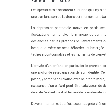
Facteurs de risque
Les spécialistes s’accordent sur l’idée qu’il n’y a
une combinaison de facteurs qui interviennent da
La dépression postnatale trouve en partie ses
fluctuations hormonales, le manque de sommei
déclenchée par les profonds bouleversements de v
lorsque la mère se sent débordée, submergée pa
tâches incontournables et les moments de bien-êt
L’arrivée d’un enfant, en particulier le premier,
une profonde réorganisation de son identité. C
passé, y compris sa relation avec sa propre mère, 
naissance d’un enfant peut être catalyseur de deuil
deuil de l’enfant idéal, et le deuil de la maternité id
Devenir maman est parfois accompagnée d’énormes 