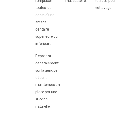
remplacer
masticatoire.
retirées pour
toutes les
nettoyage.
dents d’une
arcade
dentaire
supérieure ou
inférieure.
Reposent
généralement
sur la gencive
et sont
maintenues en
place par une
succion
naturelle.