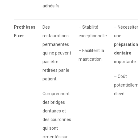
adhésifs.
Prothèses
Des
– Stabilité
– Nécessite
Fixes
restaurations
exceptionnelle.
une
permanentes
préparation
– Facilitent la
qui ne peuvent
dentaire
mastication.
pas être
importante.
retirées par le
– Coût
patient.
potentielle
Comprennent
élevé.
des bridges
dentaires et
des couronnes
qui sont
cimentés sur